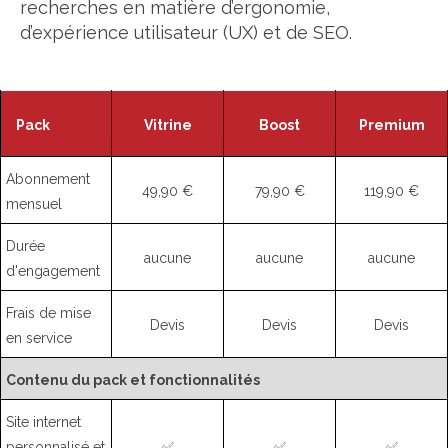
recherches en matière d’ergonomie,
d’expérience utilisateur (UX) et de SEO.
Pack
Vitrine
Boost
Premium
Abonnement
49,90 €
79,90 €
119,90 €
mensuel
Durée
aucune
aucune
aucune
d'engagement
Frais de mise
Devis
Devis
Devis
en service
Contenu du pack et fonctionnalités
Site internet
personnalisé et
✅
✅
✅